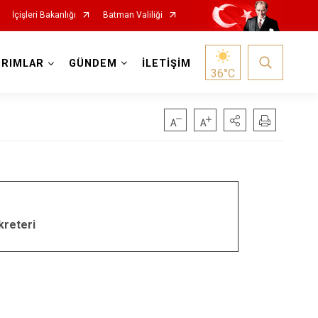
İçişleri Bakanlığı
Batman Valiliği
IRIMLAR
GÜNDEM
İLETİŞİM
36
°C
kreteri