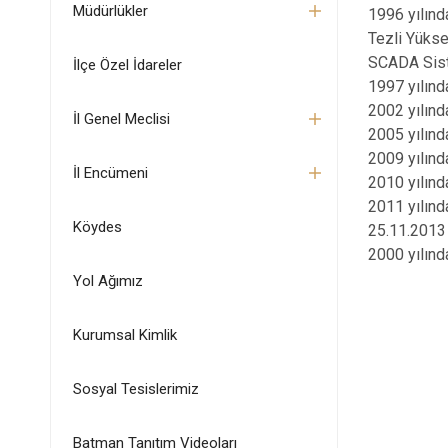
Müdürlükler
1996 yılınd
Tezli Yükse
SCADA Sist
İlçe Özel İdareler
1997 yılınd
2002 yılın
İl Genel Meclisi
2005 yılın
2009 yılın
İl Encümeni
2010 yılın
2011 yılınd
Köydes
25.11.2013 
2000 yılınd
Yol Ağımız
Kurumsal Kimlik
Sosyal Tesislerimiz
Batman Tanıtım Videoları