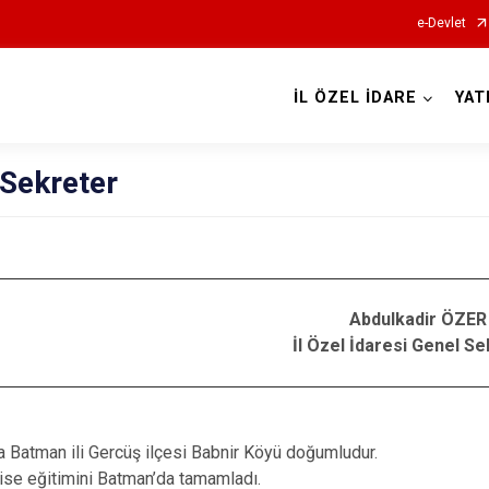
e-Devlet
İL ÖZEL İDARE
YAT
 Sekreter
Abdulkadir ÖZER
İl Özel İdaresi Genel Se
a Batman ili Gercüş ilçesi Babnir Köyü doğumludur.
 lise eğitimini Batman’da tamamladı.