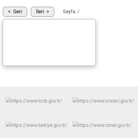
Geri
İleri
Sayfa:
/